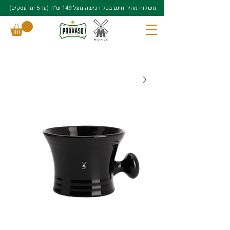
משלוח מהיר חינם בכל רכישה מעל 149 ש"ח (עד 5 ימי עסקים)