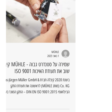
MÜHLE
1 באוג׳ 2025
שמירה על סטנדרט גבוה - MÜHLE קיבלה
שוב את תעודת האיכות ISO 9001
בשנת 2020 קיבלה חברת Hans-Jürgen Müller GmbH &
Co. KG (מותג MÜHLE) לראשונה את תעודת התקן
הבינלאומי DIN EN ISO 9001:2015 – התקן המוכר בעולם
למערכות ניהול איכות.