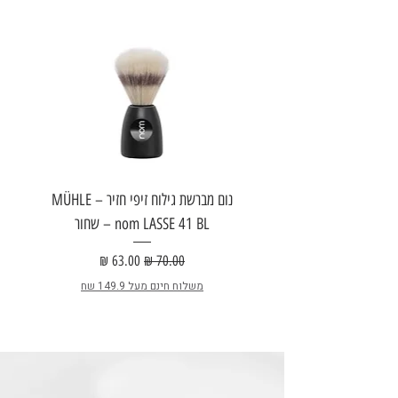
נום מברשת גילוח זיפי חזיר – MÜHLE
nom LASSE 41 BL – שחור
E
מחיר רגיל
מחיר מבצע
משלוח חינם מעל 149.9 שח