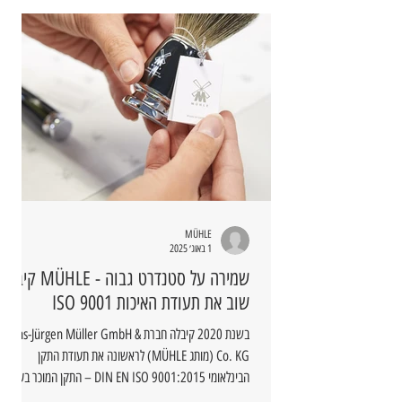
MÜHLE
1 באוג׳ 2025
שמירה על סטנדרט גבוה - MÜHLE קיבלה
שוב את תעודת האיכות ISO 9001
בשנת 2020 קיבלה חברת Hans-Jürgen Müller GmbH &
Co. KG (מותג MÜHLE) לראשונה את תעודת התקן
הבינלאומי DIN EN ISO 9001:2015 – התקן המוכר בעולם
למערכות ניהול איכות.