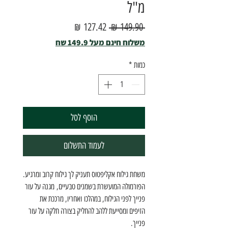
מ"ל
מחיר
מחיר
 ‏149.90 ‏₪ 
רגיל
מבצע
משלוח חינם מעל 149.9 שח
כמות
*
הוסף לסל
לעמוד התשלום
משחת גילוח אקליפטוס תעניק לך גילוח קרוב ומרגיע.
הפורמולה המועשרת בשמנים טבעיים, מגנה על עור
פנייך לפני הגילוח, במהלכו ואחריו, מרככת את
הזיפים ומסייעת ללהב להחליק בצורה חלקה על עור
פנייך.