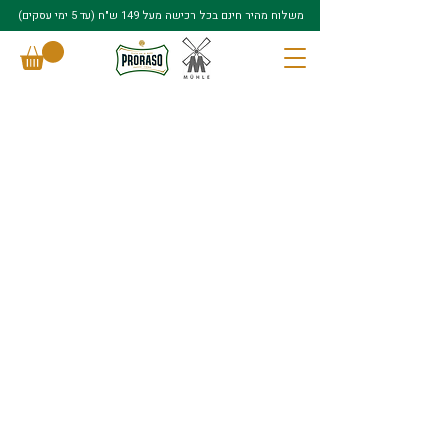
משלוח מהיר חינם בכל רכישה מעל 149 ש"ח (עד 5 ימי עסקים)