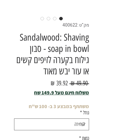
מק"ט: 400622
Sandalwood: Shaving
soap in bowl - סבון
גילוח בקערה לזיפים קשים
או עור יבש מאוד
מחיר
מחיר
 ‏49.90 ‏₪ 
רגיל
מבצע
משלוח חינם מעל 149.9 שח
משתתף במבצע 3 ב- 100 ש"ח
גודל
*
כמות
*