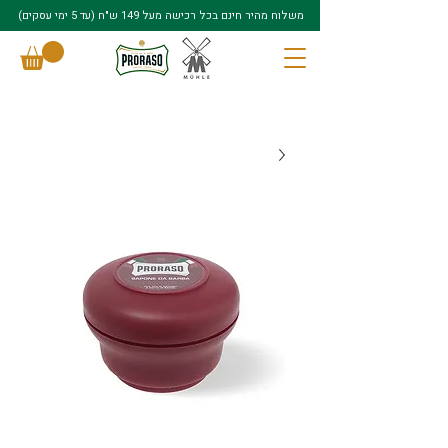
משלוח מהיר חינם בכל רכישה מעל 149 ש"ח (עד 5 ימי עסקים)