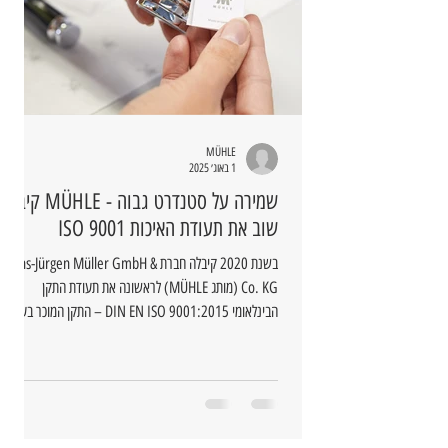
MÜHLE
1 באוג׳ 2025
שמירה על סטנדרט גבוה - MÜHLE קיבלה
שוב את תעודת האיכות ISO 9001
בשנת 2020 קיבלה חברת Hans-Jürgen Müller GmbH &
Co. KG (מותג MÜHLE) לראשונה את תעודת התקן
הבינלאומי DIN EN ISO 9001:2015 – התקן המוכר בעולם
למערכות ניהול איכות.