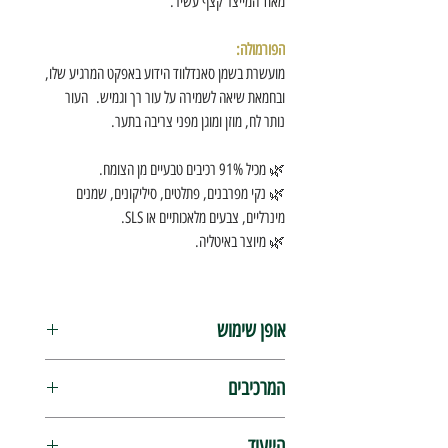
מאוד המייצר קצף עשיר.
הפורמולה:
מועשרת בשמן סאנדלווד הידוע באפקט המרגיע שלו,
ובחמאת שיאה לשמירה על עור רך וגמיש. העור
נותר לח, מוזן ומוגן מפני צריבה בתער.
🌿 מכיל 91% רכיבים טבעיים מן הצומח.
🌿 נקי מפרבנים, פתלטים, סיליקונים, שמנים
מינרליים, צבעים מלאכותיים או SLS.
🌿 מיוצר באיטליה.
אופן שימוש
פתח את הקערה, הרטב מעט את המברשת, טבול
המרכיבים
בסבון והתחל לערבב
בתנועות סיבוביות עד להגעת
מרקם רך ועשיר. מיד לאחר מכן, מרח
את הסבון על
Aqua (Water/Eau), Stearic Acid, Cocos
הזיפים באמצעות המברשת והתחל בגילוח חלק
הייעוד