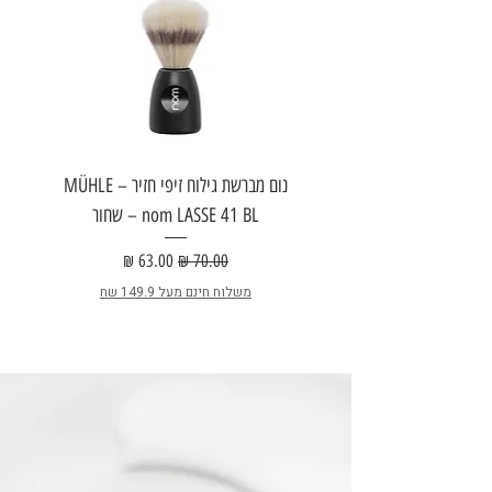
נום מברשת גילוח זיפי חזיר – MÜHLE
nom LASSE 41 BL – שחור
E
מחיר רגיל
מחיר מבצע
משלוח חינם מעל 149.9 שח