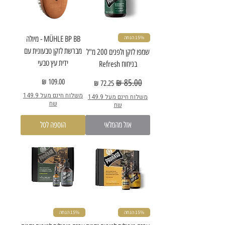
15% הנחה
MÜHLE BP BB - מיולה
מברשת לזקן טבעונית עם
שמפו לזקן ולפנים 200 מ"ל
ידית עץ טבעי
בניחוח Refresh
מחיר
מחיר רגיל
מחיר מבצע
משלוח חינם מעל 149.9
משלוח חינם מעל 149.9
שח
שח
אזל מהמלאי
הוספה לסל
15% הנחה
15% הנחה