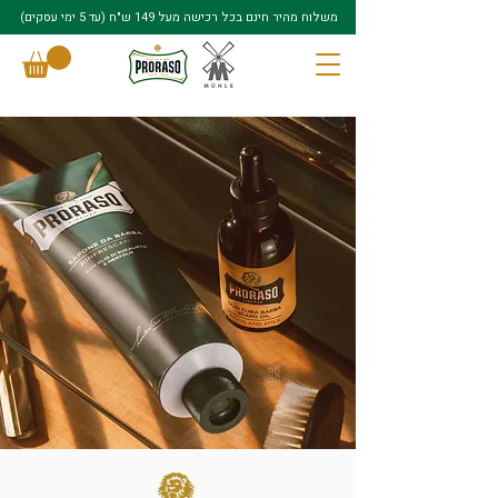
משלוח מהיר חינם בכל רכישה מעל 149 ש"ח (עד 5 ימי עסקים)