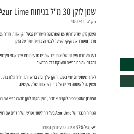
שמן לזקן 30 מ"ל בניחוח Azur Lime
מק"ט: 400741
השמן לזקן של פרורסו עם הפורמולה הייחודית לבעלי זקן ארוך, חודר עמ
מרכך ומעורר את זקיקי השיער לצמיחה בריאה יותר של הזקן.
בעל תערובת עשירה של ויטמינים ושמנים טבעיים כמו שמן אגוזי מקדמיה
כמקדם צמיחה בריאה והענקת ברק מתמשך.
לאחר שימוש יום יומי בשמן, הזקן שלך יגדל בריא יותר, יהיה מלא ברק, 
מצוין גם להפחתה מידית של גרד והיווצרות של קשקשים.
הפתרון האולטימטיב לזקנים ארוכים, מזין ומקנה לזקן מראה בריא עם ב
הניחוח הגברי של Azur Lime בעל ריח לימוני ופרשי של הדרים עם רמיזות של ענבר.
🌿 מכיל 97% רכיבים טבעיים מן הצומח.