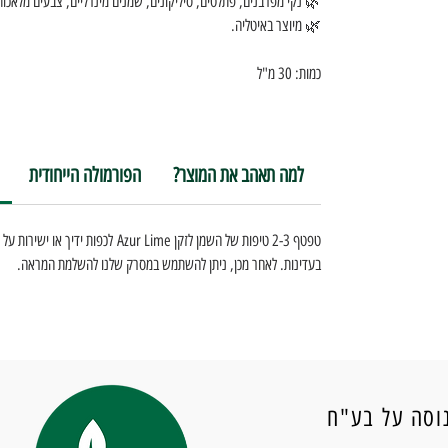
🌿 נקי מפרבנים, פתלטים, סיליקונים, שמנים מינרליים, צבעים מלאכותיים א
🌿 מיוצר באיטליה.
כמות: 30 מ"ל
?למה תאהב את המוצר
הפורמולה הייחודית
טפטף 2-3 טיפות של השמן לזקן Azur Lime
בעדינות. לאחר מכן, ניתן להשתמש במסרק שלנו להשלמת המראה.
וסה על בע"ח
מ