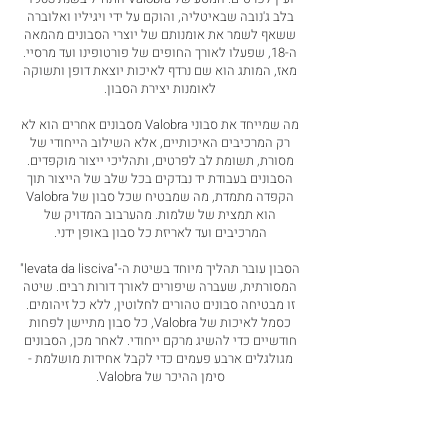
בלב ג'נובה שבאיטליה, והוקם על ידי ויגיליו ואלוברה
ששאף לשמר את אומנותם של יוצרי הסבונים מהמאה
ה-18, שפעלו לאורך החופים של פורטופינו ועד מרסיי.
מאז, המותג הוא שם נרדף לאיכות יוצאת דופן ותשוקה
לאומנות יצירת הסבון.
מה שמייחד את סבוני Valobra מסבונים אחרים הוא לא
רק המרכיבים האיכותיים, אלא השילוב הייחודי של
מסורת, תשומת לב לפרטים, ותהליכי ייצור מוקפדים.
הסבונים בעבודת יד נבדקים בכל שלב של הייצור תוך
הקפדה מתמדת, מה שמבטיח שכל סבון של Valobra
הוא תמצית של שלמות. מהערבוב המדויק של
המרכיבים ועד לאריזת כל סבון באופן ידני.
הסבון עובר תהליך מיוחד בשיטת ה-"levata da lisciva"
המסורתית, שעברה שיפורים לאורך דורות רבים. שיטה
זו מבטיחה סבונים טהורים לחלוטין, ללא כל זיהומים.
כסמל לאיכות של Valobra, כל סבון מתיישן לפחות
חודשיים כדי להשיג מרקם ייחודי. לאחר מכן, הסבונים
מגולגלים ארבע פעמים כדי לקבל אחידות מושלמת -
סימן ההיכר של Valobra.