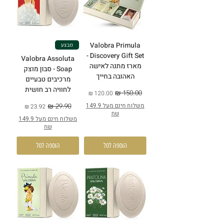
Valobra Primula
מבצע
Discovery Gift Set -
Valobra Assoluta
מארז מתנה לאישה
Soap - סבון מוצק
האהובה בחייך
מרכיבים טבעיים
לחוויה רב חושית
מחיר רגיל
מחיר מבצע
משלוח חינם מעל 149.9
מחיר רגיל
מחיר מבצע
שח
משלוח חינם מעל 149.9
שח
הוספה לסל
הוספה לסל