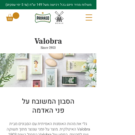
משלוח מהיר חינם בכל רכישה מעל 149 ש"ח (עד 5 ימי עסקים)
Valobra
Since 1903
הסבון המשובח על
פני האדמה
גלי את מהות האומנות האמיתית עם הסבונים מבית
Valobra האיטלקית. מוצר על-זמני שנוצר מתוך תשוקה
ועין לפרטים. המסע של Valobra התחיל בשנת 1903