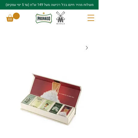
משלוח מהיר חינם בכל רכישה מעל 149 ש"ח (עד 5 ימי עסקים)