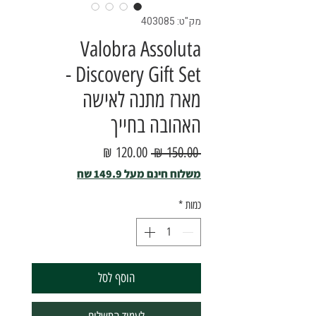
מק"ט: 403085
Valobra Assoluta
Discovery Gift Set -
מארז מתנה לאישה
האהובה בחייך
מחיר
מחיר
 ‏150.00 ‏₪ 
רגיל
מבצע
משלוח חינם מעל 149.9 שח
כמות
*
הוסף לסל