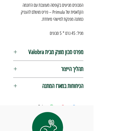
הסבונים מגיעים בקופסה מעוצבת עם הדוגמה
הקלאסית של Primula – פריט מושלם להעניק
כמתנה מפנקת למישהי מיוחדת.
מכיל: 45 גרם * 5 סבונים
מפרט סבון מוצק מבית Valobra
מיוצר בעבודת יד עם מרכיבים טהורים
תהליך הייצור
כל סבון נעטף ידנית
תהליך ייצור מסורתי בקדרה פתוחה
כבר למעלה ממאה שנה, סבוני Valobra מיוצרים
נקי מפרבנים
הניחוחות במארז המתנה
בשיטה המסורתית הידועה בשם "caldaia a cielo
מיוצר בג'נובה, איטליה
aperto" (קדרה פתוחה). בתהליך ארוך ורומנטי זה,
Lattuga
- ניחוח לבנדר ומושק לבן, מושלם לעור
לא נוסה על בע"ח
כל שלב תורם ליצירת סבון הידוע באיכותו המופתית.
עדין ולהסרת איפור יומיומית.
משקל: 45 גרם * 5 סבונים במארז
לאחר ה-“cotta” המסורתי (תהליך הבישול), הסבון
Reseda
- מועשר בנבט חיטה ולבנדר עדין,
עובר תהליך התיישנות ממושך לפני העשרתו בקרמים
מעולה לעור יבש הזקוק ללחות.
וניחוחות. לאחר מכן, הוא נטחן לא פחות מארבע
Primula
- ניחוח פרחוני של לבנדר וגרניום,
פעמים כדי להבטיח צפיפות מקסימלית ומרקם אחיד.