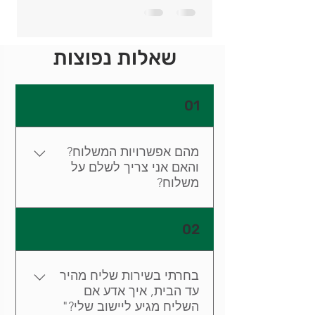
שאלות נפוצות
01
מהם אפשרויות המשלוח?
והאם אני צריך לשלם על
משלוח?
שליח מהיר עד הבית ללא עלות
02
ברכישה מעל 149 ש"ח - המוצרים
יגיעו עד בפתח ביתך/משרדך
באמצעות שליח מטעם חברת
בחרתי בשירות שליח מהיר
השליחויות, בתוך 1-4 ימי עסקים. לפני
עד הבית, איך אדע אם
השליח מגיע ליישוב שלי?"
הגעת השליח ישלח אלייך SMS לתיאום