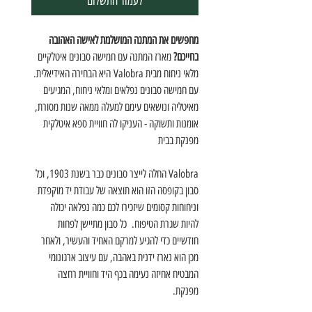
לעמוד התשלום
מחפשים את המתנה המושלמת לאישה האהובה
בחייכם?
מארז המתנה עם חמישה סבונים איטלקיים
מלאי ניחוח מבית Valobra היא הבחירה האידיאלית.
עם חמישה סבונים נפלאים ומלאי ניחוח, המגיעים
מאיטליה ונושאים עימם למעלה ממאה שנות מסורת,
אומנות ותשוקה - העניקו לה חוויית ספא איטלקית
מפנקת בבית
Valobra החלה לייצר סבונים כבר בשנת 1903, וכל
סבון בקופסה הזו הוא תוצאה של עבודת יד מוקפדת
וניחוחות קסומים שיזכירו לכם כמה נפלאה יכולה
להיות שגרת הטיפוח. כל סבון מתיישן לפחות
חודשיים כדי להגיע למרקם האחיד והעשיר, ולאחר
מכן הוא נארז ידנית באהבה, עם עיצוב ארגונומי
המבטיח אחיזה נעימה בכף היד וחוויית רחצה
מפנקת.