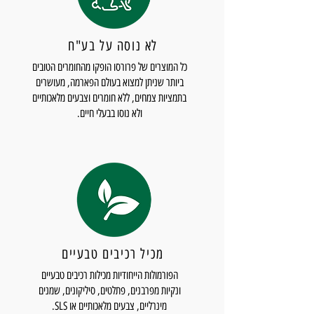
לאווירה ארומטית ומרגיעה.
התבניות הייחודיות של Valobra מעניקות לסבון
Pratolina
- ריח טבעי ומרענן של פרחי בר,
צורה מעוגלת שנועדה לשבת בנוחות בכף ידך. עבור
המזכיר מרעה אלפיני חלומי.
לא נוסה על בע"ח
Valobra, הזמן הוא שם נרדף ליוקרה ולעידון,
Assoluta
- שילוב מעודן של גרניום, ורד
ומהווה גורם מפתח ליצירת סבונים באיכות גבוהה.
כל המוצרים של פרורסו הופקו מהחומרים הטובים
ופטצ'ולי, לניחוח יוקרתי ומפתה.
ביותר שניתן למצוא בעולם הפארמה, מעושרים
הסבונים מגיעים בקופסה מעוצבת עם הדוגמה
בתמציות צמחים, ללא חומרים וצבעים מלאכותיים
הקלאסית של Primula – פריט מושלם להעניק
ולא נוסו בבעלי חיים.
כמתנה מפנקת למישהי מיוחדת.
מכיל רכיבים טבעיים
הפורמולות הייחודיות מכילות רכיבים טבעיים
ונקיות מפרבנים, פתלטים, סיליקונים, שמנים
מינרליים, צבעים מלאכותיים או SLS.