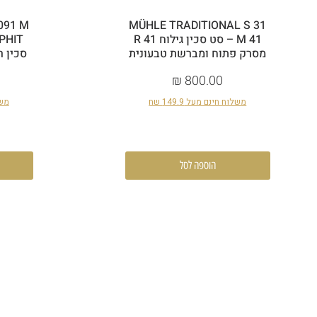
091 M
MÜHLE TRADITIONAL S 31
M 41 – סט סכין גילוח R 41
מסרק פתוח ומברשת טבעונית
סכין ר
מחיר
משלוח חינם מעל 149.9 שח
משלו
הוספה לסל