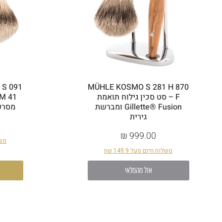
 S 091
MÜHLE KOSMO S 281 H 870
F – סט סכין גילוח תואמת
Gillette® Fusion ומברשת
מסרק
גירית
מחיר
משלו
משלוח חינם מעל 149.9 שח
אזל מהמלאי