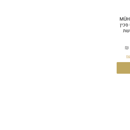
MÜH
סט סכין
רשת
צע