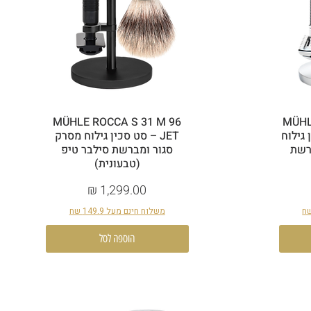
MÜHLE ROCCA S 31 M 96
MÜHL
סכין גילוח
JET – סט סכין גילוח מסרק
ברשת
סגור ומברשת סילבר טיפ
(טבעונית)
מחיר
משלוח חינם מעל 149.9 שח
הוספה לסל