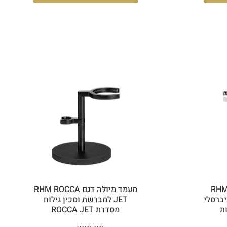
דגם RHM UNI
מעמד מיולה דגם RHM ROCCA
יברסלי
JET למברשת וסכין גילוח
ת
מסדרת ROCCA JET