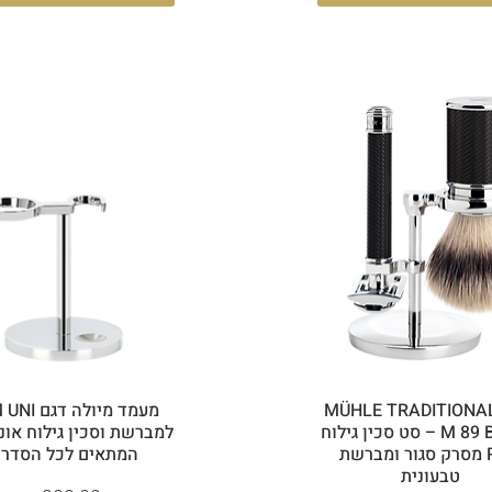
MÜHLE TRADITIONAL
מעמד מיולה 
M 89 BLACK – סט סכין גילוח
למברשת וסכין גילוח אונ
R 89 מסרק סגור ומברשת
המתאים לכל הסדרו
טבעונית