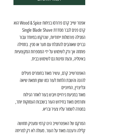
אפטר שייב קרם פרורסו בניחוח Wood & Spice הוא
קרם פנים לגבר מסדרת Single Blade Shave
המכילה פורמולות ייחודיות, שנרקחו במיוחד עבור
גברים שאוהבים להתגלח עם תער או סכין. בתחילה
פותחה אך ורק לשימוש על ידי המספרות המקצועיות
באיטליה, וכעת זמינות גם לשימוש בבית.
האפטרשייב קרם, עשיר מאוד בחומרים פעילים
להזנה והשבת הלחות לעור כמו שמן חמאת שיאה
וגליצרין, החיוניים
מאוד במניעת גירויים ויובש בעור לאחר הגילוח
ותורמים מאוד בחידוש העור בשכבות העמוקות יותר,
במטרה לשמור עליו צעיר ובריא.
המרקם של האפטרשייב הינו קרמי ומעניק תחושה
קלילה ורעננה מאוד על העור. מעולה לא רק למריחה