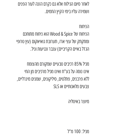
לאחר סיום הגילוח אלא גם כקרם הזנה לעור הפנים
ושמירה עליו בימי הקיץ החמים.
הניחוח
הניחוח של Wood & Spice הוא ניחוח מתוחכם
ומתקתק של עצי ארז, תערובת גואיאקום (עץ טרופי
הגדל באיים הקריביים) ענבר ונגיעות וניל.
מכיל 85% רכיבים טבעיים שמקורם מהצומח
אינו נוסה על בע"ח ואינו מכיל מרכיבים מן החי
ללא פרבנים, פתלטים, סיליקונים, שמנים מינרליים,
צבעים מלאכותיים או SLS
מיוצר באיטליה
מכיל: 100 מ"ל