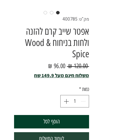
מק"ט: 400785
אפטר שייב קרם להזנה
ולחות בניחוח Wood &
Spice
מחיר
מחיר
 ‏120.00 ‏₪ 
רגיל
מבצע
משלוח חינם מעל 149.9 שח
כמות
*
הוסף לסל
לעמוד התשלום