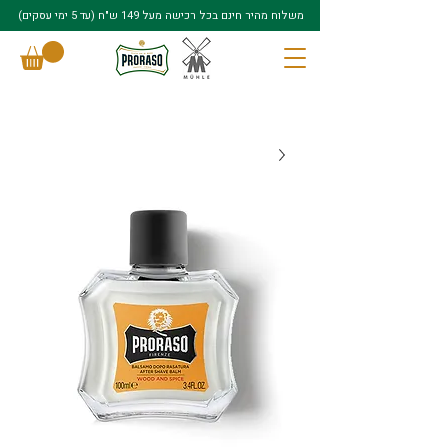
משלוח מהיר חינם בכל רכישה מעל 149 ש"ח (עד 5 ימי עסקים)