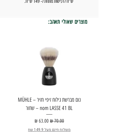
ש"ח לרכישות מתחת ל- 149 ש"ח.
מוצרים שאולי תאהב:
נום מברשת גילוח זיפי חזיר – MÜHLE
nom LASSE 41 BL – שחור
E
מחיר רגיל
מחיר מבצע
משלוח חינם מעל 149.9 שח