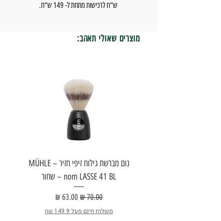
ש"ח לרכישות מתחת ל- 149 ש"ח.
מוצרים שאולי תאהב:
נום מברשת גילוח זיפי חזיר – MÜHLE
nom LASSE 41 BL – שחור
E
מחיר רגיל
מחיר מבצע
משלוח חינם מעל 149.9 שח