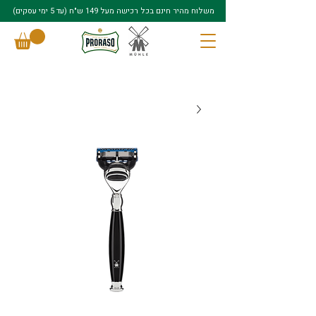
משלוח מהיר חינם בכל רכישה מעל 149 ש"ח (עד 5 ימי עסקים)