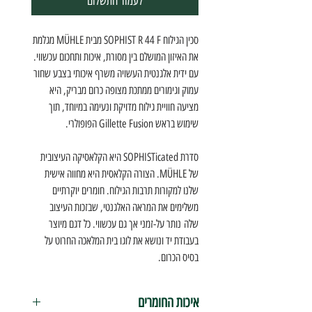
לעמוד התשלום
סכין הגילוח SOPHIST R 44 F מבית MÜHLE מגלמת
את האיזון המושלם בין מסורת, איכות ותחכום עכשווי.
עם ידית אלגנטית העשויה משרף איכותי בצבע שחור
עמוק וגימורים ממתכת מצופה כרום מבריק, היא
מציעה חוויית גילוח מדויקת ונעימה במיוחד, תוך
שימוש בראש Gillette Fusion הפופולרי.
סדרת SOPHISTicated היא הקלאסיקה העיצובית
של MÜHLE. הצורה הקלאסית היא מחווה אישית
שלנו למקורות תרבות הגילוח. חומרים יוקרתיים
משלימים את המראה האלגנטי, שבזכות העיצוב
שלה נותר על-זמני אך גם עכשווי. כל דגם מיוצר
בעבודת יד ונושא את לוגו בית המלאכה החרוט על
בסיס הכרום.
איכות החומרים