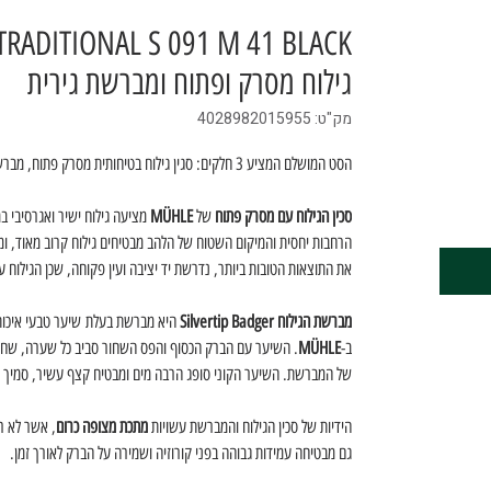
גילוח מסרק ופתוח ומברשת גירית
מק"ט: 4028982015955
הסט המושלם המציע 3 חלקים: סגין גילוח בטיחותית מסרק פתוח, מברשת גילוח משיערות גירית טבעיות ומעמד כרום.
סכין הגילוח עם
מסרק פתוח
של
MÜHLE
מציעה גילוח ישיר ואגרסיבי במ
הרחבות יחסית והמיקום השטוח של הלהב מבטיחים גילוח קרוב מאוד, ומק
את התוצאות הטובות ביותר, נדרשת יד יציבה ועין פקוחה, שכן הגילוח ע
מברשת הגילוח Silvertip Badger
היא מברשת בעלת שיער טבעי איכותי 
ב-
MÜHLE
. השיער עם הברק הכסוף והפס השחור סביב כל שערה, שחובב
של המברשת. השיער הקוני סופג הרבה מים ומבטיח קצף עשיר, סמיך ו
הידיות של סכין הגילוח והמברשת עשויות
מתכת מצופה כרום
, אשר לא ר
גם מבטיחה עמידות גבוהה בפני קורוזיה ושמירה על הברק לאורך זמן.