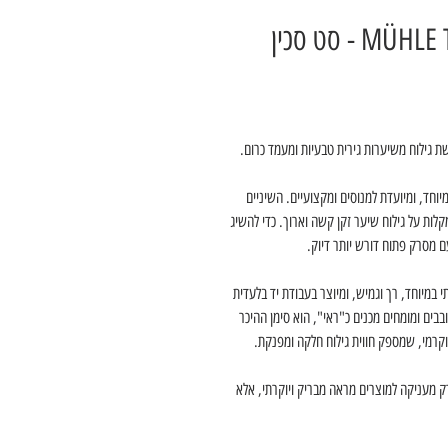
MÜHLE TRADITIONAL S 091 M 41 BLACK - סט סכין
יוחד, ומיועדת למנוסים ומקצועיים. השיניים
לות על גילוח שיער זקן קשה וארוך. כדי להשיג
ם מסרק פתוח דורש יותר דיוק.
במיוחד, רך וגמיש, ומיוצר בעבודת יד בלעדית
ים ומומחים מכנים כ"ראי", הוא סימן ההיכר
קרמי, שמספק חווית גילוח חלקה ומפנקת.
ק מעניקה למוצרים מראה מבריק ויוקרתי, אלא