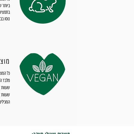
ביותר ש
בתמציות
נוסו בבע
מוצר
כל המוצ
מלבד הו
שעוות ד
המכילים