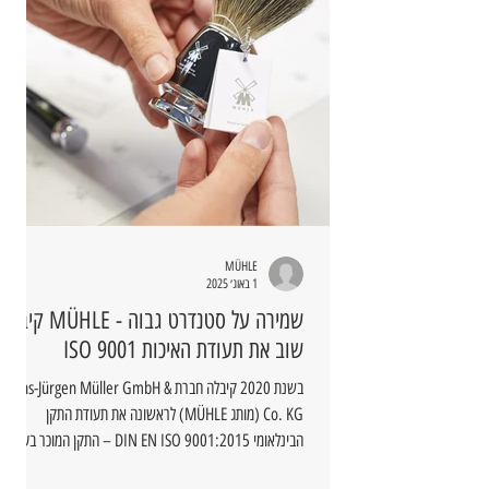
MÜHLE
1 באוג׳ 2025
שמירה על סטנדרט גבוה - MÜHLE קיבלה
שוב את תעודת האיכות ISO 9001
בשנת 2020 קיבלה חברת Hans-Jürgen Müller GmbH &
Co. KG (מותג MÜHLE) לראשונה את תעודת התקן
הבינלאומי DIN EN ISO 9001:2015 – התקן המוכר בעולם
למערכות ניהול איכות.