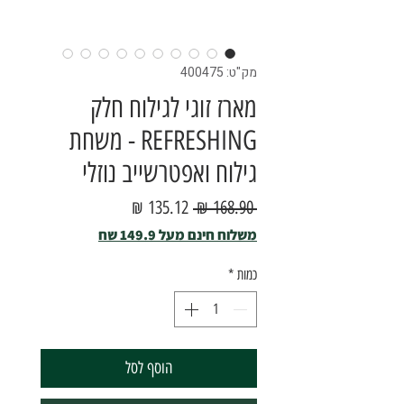
מק"ט: 400475
מארז זוגי לגילוח חלק
REFRESHING - משחת
גילוח ואפטרשייב נוזלי
מחיר
מחיר
 ‏168.90 ‏₪ 
רגיל
מבצע
משלוח חינם מעל 149.9 שח
כמות
*
הוסף לסל