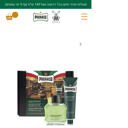
משלוח מהיר חינם בכל רכישה מעל 149 ש"ח (עד 5 ימי עסקים)