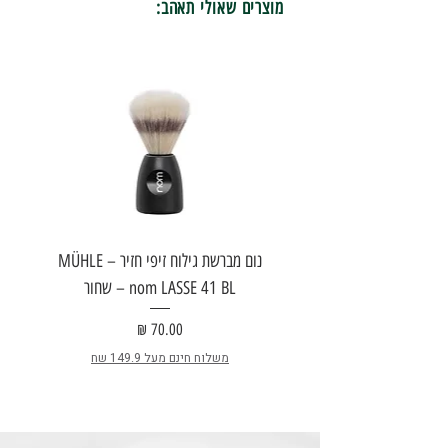
מוצרים שאולי תאהב:
נום מברשת גילוח זיפי חזיר – MÜHLE
nom LASSE 41 BL – שחור
E
מחיר
משלוח חינם מעל 149.9 שח