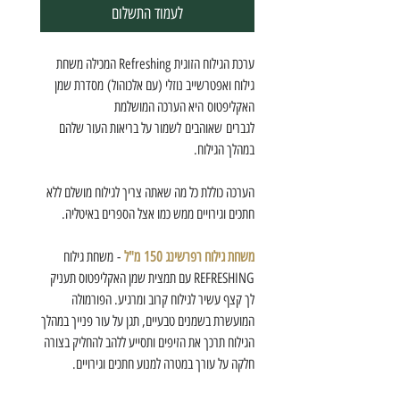
לעמוד התשלום
ערכת הגילוח הזוגית Refreshing המכילה משחת
גילוח ואפטרשייב נוזלי (עם אלכוהול) מסדרת שמן
האקליפטוס היא הערכה המושלמת
לגברים שאוהבים לשמור על בריאות העור שלהם
במהלך הגילוח.
הערכה כוללת כל מה שאתה צריך לגילוח מושלם ללא
חתכים וגירויים ממש כמו אצל הספרים באיטליה.
משחת גילוח רפרשינג 150 מ"ל
- משחת גילוח
REFRESHING עם תמצית שמן האקליפטוס תעניק
לך קצף עשיר לגילוח קרוב ומרגיע. הפורמולה
המועשרת בשמנים טבעיים, תגן על עור פנייך במהלך
הגילוח תרכך את הזיפים ותסייע ללהב להחליק בצורה
חלקה על עורך במטרה למנוע חתכים וגירויים.