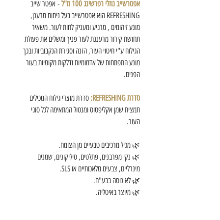
אפטרשייב נוזלי רפרשינג 100 מ"ל
- אפטר שייב
REFRESHING הוא אפטרשייב בעל ניחוח מרענן,
מונע זיהומים , מרגיע ומעניק לחות לעור. משאיר
תחושת קירור מרעננת לעור פניך ומשלים את פעולת
הגילוח ע"י חיטוי העור, הזנה וסגירת הנקבוביות ובכך
מונע התפתחות של אדמומיות ודלקות מקומיות בעור
הפנים.
סדרת REFRESHING:
סדרת מוצרי גילוח המכילים
תמצית שמן אקליפטוס ומנטול המתאימה לכל סוגי
העור.
🌿 מכיל מרכיבים טבעיים מן הצומח.
🌿 נקי מפרבנים, פתלטים, סיליקונים, שמנים
מינרליים, צבעים מלאכותיים או SLS.
🌿 לא נוסה בבע"ח.
🌿 מיוצר באיטליה.