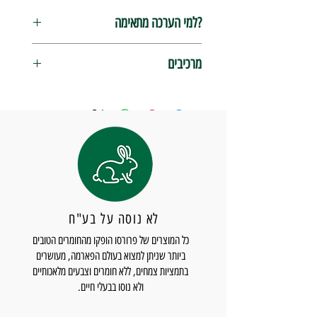
?למי הערכה מתאימה
מתאים למי שמתגלח עם תער או סכין בשיטה
מרכיבים
הקלאסית.
מתאים למי שאוהב גילוח בריא חלק וקרוב.
משחת גילוח רפרשינג 150 מ"ל
מתאים למי שחשוב לשמור על עור הפנים בריא
מכיל שמן אקליפטוס ומנטה
וצעיר.
Aqua, stearic acid, coconut oil, potassium
מתאים למי שסובל מגירויים ואדמומיות במהלך
hydroxide, glycerin, lactic acid, sodium
הגילוח ואחריו.
hydroxide, menthol, camphor
אפטר-שייב נוזלי 100 מ"ל
מכיל אלכוהול
לא נוסה על בע"ח
תמצית שמן אקליפטוס, שמן הממליס ושמן מנטה
כל המוצרים של פרורסו הופקו מהחומרים הטובים
Alcohol Denat., Aqua (Water/Eau),
ביותר שניתן למצוא בעולם הפארמה, מעושרים
Glycerin, Hamamelis virginiana (Witch
בתמציות צמחים, ללא חומרים וצבעים מלאכותיים
Hazel) Leaf Water, Parfum (Fragrance),
ולא נוסו בבעלי חיים.
Polysorbate 20, Betaine, Menthol,
Eucalyptus globulus Leaf Oil, Hexyl