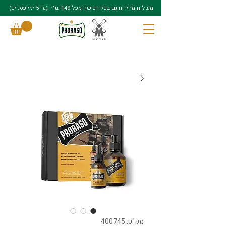
משלוח מהיר חינם בכל רכישה מעל 149 ש"ח (עד 5 ימי עסקים)
מק"ט: 400745