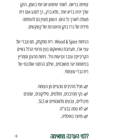
צמיחה בריאה. לאחר שימוש יום יומי בשמן, הזקן
שלך יהיה בריא יותר, מלא ברק, רך למגע ועם ריח
מעולה לאורך כל היום. השמן מצוין גם להפחתה
מידית של גרד בזקן והיווצרות של קשקשים.
הניחוח Wood & Spice: ריח מתקתק, חם וגברי של
עצי ארז, תערובת גואיאקום (עץ טרופי הגדל באיים
הקריביים) ענבר ונגיעות וניל. ניחוח מרענן וממריץ
בניחוחות יער משובחים, שילוב הרמוני ואלגנטי של
ריח גברי עוצמתי.
🌿 מכיל מרכיבים טבעיים מן הצומח.
🌿 נקי מפרבנים, פתלטים, סיליקונים, שמנים
מינרליים, צבעים מלאכותיים או SLS.
🌿 לא נוסה בבע"ח.
🌿 מיוצר באיטליה.
?למי הערכה מתאימה