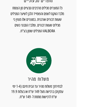
מוצרים טבעוניים
הנך רגיש לאחד המרכיבים.
כל המוצרים מכילים מרכיבים טבעיים מן הצומח
Helianthus annuus (Sunflower) Seed Oil,
מלבד הווקס לשפם והפומייד הלבן לשיער המכילים
Persea gratissima (Avocado) Oil,
שעוות דבורים אורגנית. במוצרים אלו מצוין כי
Macadamia ternifolia Seed Oil, Juglans
מכילים שעוות דבורים. ומלבד הסבוני נשים
VALBORA המכילים שומן בע"ח.
regia (Walnut) Shell Extract, Eucalyptus
globulus Leaf Oil, Parfum (fragrance),
Menthol, Tocopheryl Acetate, BHT, Alpha-
Isomethyl Ionone, LImonene, Coumarin.
משלוח מהיר
לבחירתך משלוח מהיר עד הבית חינם (1-4 ימי
עסקים) ברכישה מעל 149 ש"ח או בעלות 19.9
ש"ח לרכישות מתחת ל- 149 ש"ח.