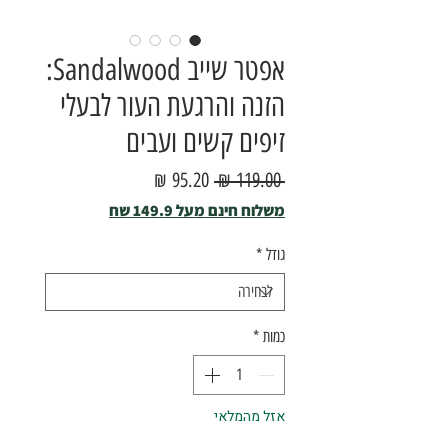
אפטר שייב Sandalwood:
הזנה והרגעת העור לבעלי
זיפים קשים ועבים
מחיר
מחיר
 ‏119.00 ‏₪ 
רגיל
מבצע
משלוח חינם מעל 149.9 שח
גודל
*
כמות
*
אזל מהמלאי