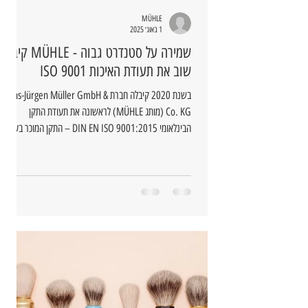
MÜHLE
1 באוג׳ 2025
שמירה על סטנדרט גבוה - MÜHLE קיבלה
שוב את תעודת האיכות ISO 9001
בשנת 2020 קיבלה חברת Hans-Jürgen Müller GmbH &
Co. KG (מותג MÜHLE) לראשונה את תעודת התקן
הבינלאומי DIN EN ISO 9001:2015 – התקן המוכר בעולם
למערכות ניהול איכות.