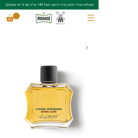
משלוח מהיר חינם בכל רכישה מעל 149 ש"ח (עד 5 ימי עסקים)