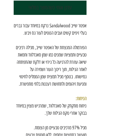
עדכן אותי כשהמוצר במלאי
אפטר שייב Sandalwood נרקח במיוחד עבור גברים
בעלי זיפים קשים ועבים הנוטים לעור גס ויבש.
הפורמולה המנצחת של האפטר שייב, מכילה רכיבים
טבעיים ותמציות שמנים כמו שמן סאנדלווד וחמאת
שיאה עוזרת להרגיעה כל גירוי או דלקת שהתפתחה
לאחר הגילוח, תוך ריכוך העור ושמירה על
גמישותו. בנוסף מכיל תמצית שמן הממליס לחיטוי
ומניעת זיהומים ולתחושת רעננות בלתי מתפשרת.
הניחוח:
ניחוח מתקתק של סאנדלווד, שמרגיש מצוין במיוחד
בבוקר אחרי טקס הגילוח שלך.
מכיל 97% מרכיבים טבעיים מן הצומח.
מועשר בתמציות צמחים, ללא תוספת צבעים