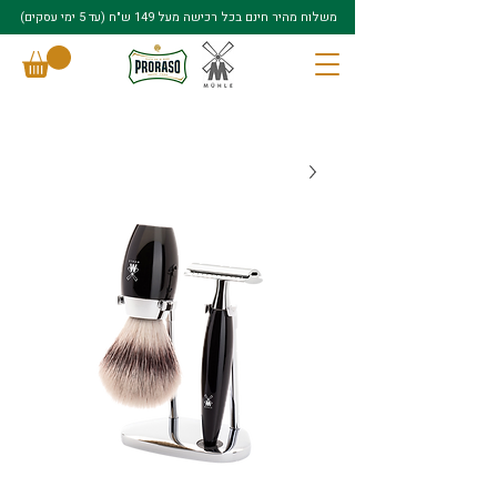
משלוח מהיר חינם בכל רכישה מעל 149 ש"ח (עד 5 ימי עסקים)