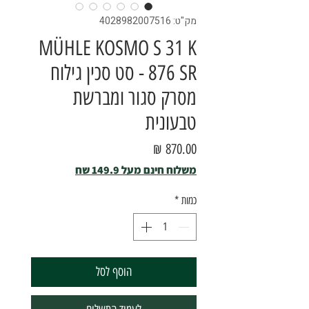
מק"ט: 4028982007516
MÜHLE KOSMO S 31 K
876 SR - סט סכין גילוח
מסרק סגור ומברשת
טבעונית
מחיר
משלוח חינם מעל 149.9 שח
כמות
*
הוסף לסל