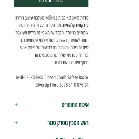
לעמוד התשלום
סדרת KOSMO מבית MÜHLE משלבת עיצוב מודרני
עם קווים קלאסיים, תוך הקפדה על פרטים וחומרים
איכותיים במיוחד. המברשת מאופיינת בידית מעוצבת
ונוחה לאחיזה, ראש מברשת איכותי שמתאים גם
לשגרת גילוח יומיומית וגם לרגעים של פינוק אישי,
ובחירה קפדנית של חומרים טבעיים או
מתקדמים בהתאם לדגם.
MÜHLE- KOSMO Closed Comb Safety Razor
Silvertip Fibre Set S 31 K 876 SR
איכות החומרים
שרף איכותי (High-grade resin) הוא חומר
ראש הסכין מסרק סגור
איכותי ברמה גבוהה, שעובר עיבוד וגימור קפדניים
ליצירת מראה חלק ומלוטש במיוחד. החומר אידיאלי
עיצוב אלגנטי ודיוק מכני מאפיינים את סכין הגילוח