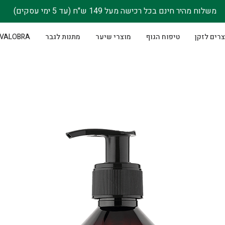
משלוח מהיר חינם בכל רכישה מעל 149 ש"ח (עד 5 ימי עסקים)
רים לזקן
טיפוח הגוף
מוצרי שיער
מתנות לגבר
VALOBRA - סבוני גוף לנשים