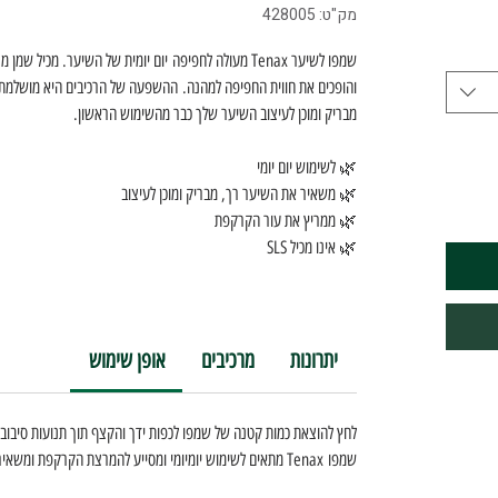
מק"ט: 428005
שמפו לשיער Tenax מעולה לחפיפה יום יומית של השיער. מכי
והופכים את חווית החפיפה למהנה. ההשפעה של הרכיבים היא מושלמת 
מבריק ומוכן לעיצוב השיער שלך כבר מהשימוש הראשון.
🌿 לשימוש יום יומי
🌿 משאיר את השיער רך, מבריק ומוכן לעיצוב
🌿 ממריץ את עור הקרקפת
🌿 אינו מכיל SLS
יתרונות
מרכיבים
אופן שימוש
לחץ להוצאת כמות קטנה של שמפו לכפות ידך והקצף תוך תנועות סיבוב
שמפו Tenax מתאים לשימוש יומיומי ומסייע להמרצת הקרקפת ומשאיר את השיער רך, מבריק ומוכן לעיצוב.