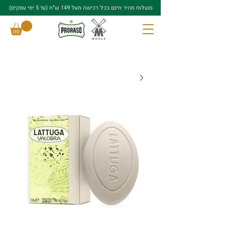
משלוח מהיר חינם בכל רכישה מעל 149 ש"ח (עד 5 ימי עסקים)