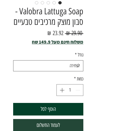
Valobra Lattuga Soap -
סבון מוצק מרכיבים טבעיים
מחיר
מחיר
 ‏29.90 ‏₪ 
רגיל
מבצע
משלוח חינם מעל 149.9 שח
גודל
*
כמות
*
הוסף לסל
לעמוד התשלום