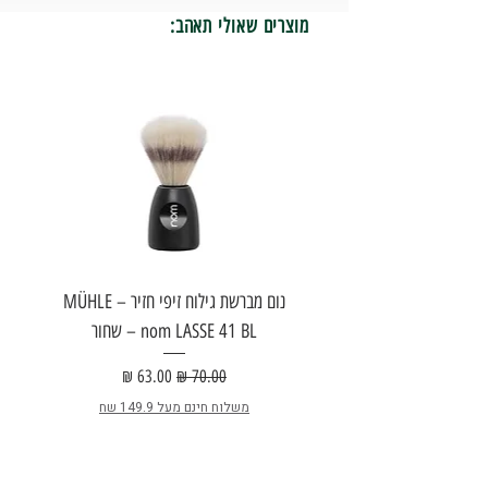
מוצרים שאולי תאהב:
נום מברשת גילוח זיפי חזיר – MÜHLE
nom LASSE 41 BL – שחור
E
מחיר רגיל
מחיר מבצע
משלוח חינם מעל 149.9 שח