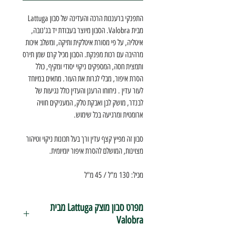
התפנקי ברעננות הרכה והעדינה של סבון Lattuga
מבית Valobra. הסבון מיוצר בעבודת יד בג'נובה,
איטליה, על פי מסורת איטלקית ותיקה, ומשלב איכות
מרהיבה עם רכות מפנקת. הסבון מכיל קרם שמן תירס
ותמצית חסה, המספקים ניקוי יסודי ומקיף, כולל
הסרת איפור, מבלי לגרות את העור. מתאים במיוחד
לעור עדין . ניחוחו הרענן והעדין כולל נגיעות של
לבנדר, מושק לבן ואבקת טלק, המעניקים חוויה
ארומטית ומרגיעה בכל שימוש.
סבון זה מפיץ קצף עדין ורך בעל תכונות ניקוי וטיהור
מצוינות, המושלם להסרת איפור יומיומית.
מכיל: 130 מ"ל / 45 מ"ל
מפרט סבון מוצק Lattuga מבית
Valobra