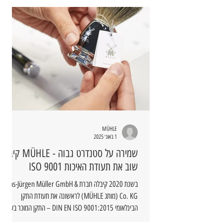
MÜHLE
1 באוג׳ 2025
שמירה על סטנדרט גבוה - MÜHLE קיבלה
שוב את תעודת האיכות ISO 9001
בשנת 2020 קיבלה חברת Hans-Jürgen Müller GmbH &
Co. KG (מותג MÜHLE) לראשונה את תעודת התקן
הבינלאומי DIN EN ISO 9001:2015 – התקן המוכר בעולם
למערכות ניהול איכות.