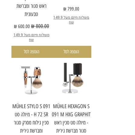
ראש סגור ומברשת
מחיר
טבעונית
משלוח חינם מעל 149.9
שח
מחיר רגיל
מחיר מבצע
משלוח חינם מעל 149.9
שח
הוספה לסל
הוספה לסל
MÜHLE STYLO S 091
MÜHLE HEXAGON S
091 M HXG GRAPHIT
H 72 SR - מיולה סט
- מיולה סט סכין ראש
סכין גילוח מסרק סגור
סגור מברשת גירית
ומברשת גירית