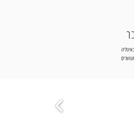
ר
ר באיטליה
עושרים